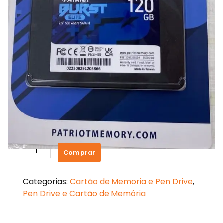
SSD Patriot Burst 120GB
R$
200,00
SSD
Comprar
Patriot
Burst
Categorias:
Cartão de Memoria e Pen Drive
,
120GB
Pen Drive e Cartão de Memória
quantidade