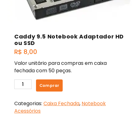
Caddy 9.5 Notebook Adaptador HD
ou SSD
R$
8,00
Valor unitário para compras em caixa
fechada com 50 peças.
Caddy
Comprar
9.5
Notebook
Categorias:
Caixa Fechada
,
Notebook
Adaptador
Acessórios
HD
ou
SSD
quantidade