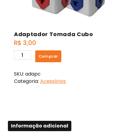
Adaptador Tomada Cubo
R$
3,00
Adaptador
Comprar
Tomada
Cubo
SKU:
adapc
quantidade
Categoria:
Acessórios
Informação adicional